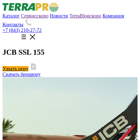
Каталог
Сервис
скоро
Новости
TerraBlog
скоро
Компания
Контакты
+7 (843) 210-27-72
JCB SSL 155
Узнать цену
Скачать брошюру