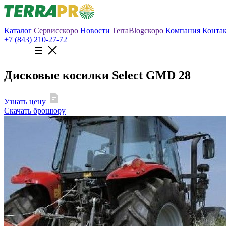
Каталог
Сервис
скоро
Новости
TerraBlog
скоро
Компания
Конта
+7 (843) 210-27-72
Дисковые косилки Select GMD 28
Узнать цену
Скачать брошюру