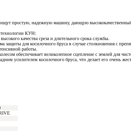
ые ищут простую, надежную машину, дающую высококачественный
 технологии КУН:
высокого качества среза и длительного срока службы.
 защиты для косилочного бруса в случае столкновения с препя
нтенсивной работы.
олесом обеспечивает великолепное сцепление с землей для чист
адним усилителем косилочного бруса, что делает его очень же
0
RIVE