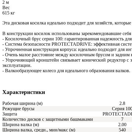
2 м
Вес
615 кг
Эта дисковая косилка идеально подходит для хозяйств, котор
В конструкции косилок использованы зарекомендовавшие себя
- Косилочный брус серии 100: гарантированная надежность для 
- Система безопасности PROTECTADRIVE: эффективная система
- Упрочненная конструкция корпуса: идеально подходит для и
- Очень малое расстояние между косилочным брусом и задним к
- Упрочняющий кронштейн связывает конический редуктор с з
эксплуатации.
- Валкообразующее колесо для идеального образования валков.
Характеристики
Рабочая ширина (м)
2.8
Режущие брусы
Серия 10
Защита
PROTECTAD
Количество дисков с защитными башмаками
7
Ширина валка (м)
2.00
Ширина валка, средн., мин/макс (м)
540