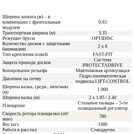
Ширина захвата (м) – в
комбинации с фронтальным
9.93
модулем
Транспортная ширина (м)
3.35
Режущие брусы
OPTIDISC
Количество дисков с защитными
2 x 8
башмаками
Тип крепления ножей
FAST-FIT
Система
Защита привода дисков
PROTECTADRIVE
Копирование рельефа
Маятниковая артикуляция
Гидро-пневматическая
Давление на почву
подвеска LIFT-CONTROL
Ширина валка, средн., мин/макс
1 000
(м)
Ширина валка (м)
2 x 1.85 / 2.40
Стальные пальцы – 5-ти
Плющение
позиционный регулятор
Скорость ротора плющилки (об/
780
мин)
Вес (кг)
3380
Работа в расстил
Стандартно