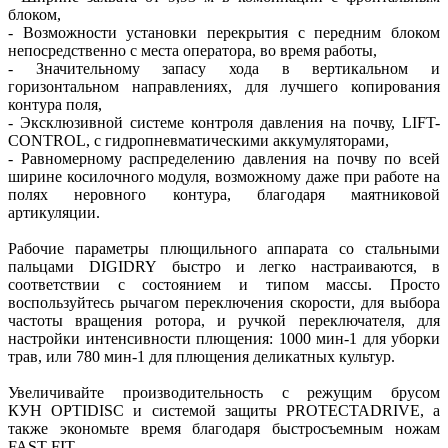
блоком,
- Возможности установки перекрытия с передним блоком
непосредственно с места оператора, во время работы,
- Значительному запасу хода в вертикальном и
горизонтальном направлениях, для лучшего копирования
контура поля,
- Эксклюзивной системе контроля давления на почву, LIFT-
CONTROL, с гидропневматическими аккумуляторами,
- Равномерному распределению давления на почву по всей
ширине косилочного модуля, возможному даже при работе на
полях неровного контура, благодаря маятниковой
артикуляции.
Рабочие параметры плющильного аппарата со стальными
пальцами DIGIDRY быстро и легко настраиваются, в
соответствии с состоянием и типом массы. Просто
воспользуйтесь рычагом переключения скорости, для выбора
частоты вращения ротора, и ручкой переключателя, для
настройки интенсивности плющения: 1000 мин-1 для уборки
трав, или 780 мин-1 для плющения деликатных культур.
Увеличивайте производительность с режущим брусом
КУН OPTIDISC и системой защиты PROTECTADRIVE, а
также экономьте время благодаря быстросъемным ножам
FAST-FIT.