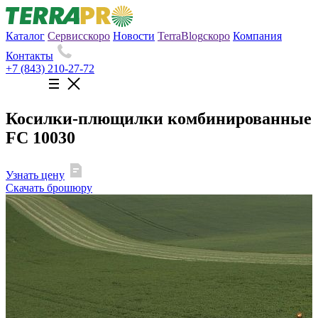
Каталог
Сервис
скоро
Новости
TerraBlog
скоро
Компания
Контакты
+7 (843) 210-27-72
Косилки-плющилки комбинированные
FC 10030
Узнать цену
Скачать брошюру