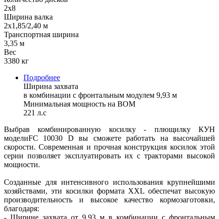
2х8
Ширина валка
2х1,85/2,40 м
Транспортная ширина
3,35 м
Вес
3380 кг
Подробнее
Ширина захвата
в комбинации с фронтальным модулем 9,93 м
Минимальная мощность на ВОМ
221 л.с
Выбрав комбинированную косилку - плющилку КУН
моделиFC 10030 D вы сможете работать на высочайшей
скорости. Современная и прочная конструкция косилок этой
серии позволяет эксплуатировать их с тракторами высокой
мощности.
Созданные для интенсивного использования крупнейшими
хозяйствами, эти косилки формата XXL обеспечат высокую
производительность и высокое качество кормозаготовки,
благодаря:
- Ширине захвата от 9,93 м в комбинации с фронтальным