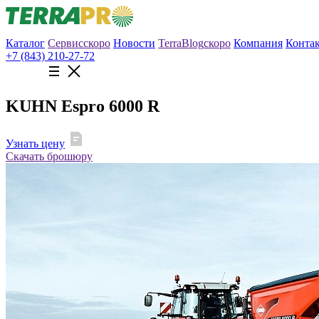
Каталог
Сервис
скоро
Новости
TerraBlog
скоро
Компания
Конта
+7 (843) 210-27-72
KUHN Espro 6000 R
Узнать цену
Скачать брошюру