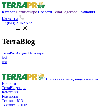
Каталог
Сервис
скоро
Новости
TerraBlog
скоро
Компания
Контакты
+7 (843) 210-27-72
TerraBlog
TerraPro
Акции
Партнеры
test
test
Политика конфиденциальности
Новости
TerraBlog
скоро
Компания
Контакты
Техника JCB
Техника KUHN